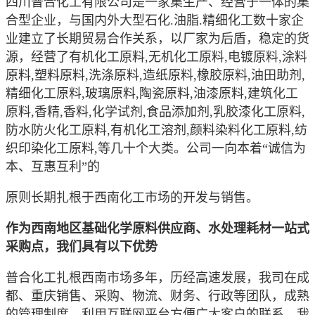
四川普合化工有限公司是一家集生产、经营于一体的集
合型企业，与国内外大型石化.油脂.精细化工数十家企
业建立了长期贸易合作关系，以厂家为后盾，稳定的货
源，
经营了有机化工原料,无机化工原料,电镀原料,涂料
原料,塑料原料,洗涤原料,造纸原料,橡胶原料,油田助剂,
精细化工原料,玻璃原料,陶瓷原料,油漆原料,建筑化工
原料,香精,香
料,化学试剂,食品添加剂,乳胶漆化工原料,
防水防火化工原料,有机化工溶剂,颜料染料化工原料,纺
织印染化工原料,等几十个大类。公司一向本着“诚信为
本、互惠互利”的
原则长期扎根于西南化工市场的开发与销售。
作为西南地区基础化学原料供应商、水处理耗材一站式
采购点，我们具有以下优势
普合化工扎根西南市场多年，历经高速发展，我司在成
都、重庆销售、采购、物流、财务、行政等团队，成熟
的管理制度，利用互联网平台方便广大客户的联系，我