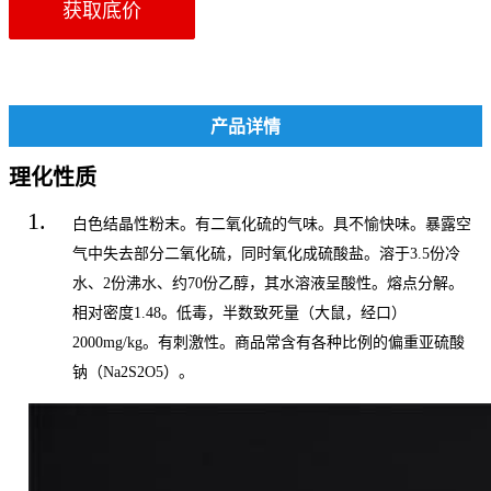
获取底价
产品详情
理化性质
白色结晶性粉末。有二氧化硫的气味。具不愉快味。暴露空
气中失去部分二氧化硫，同时氧化成
硫酸盐
。溶于3.5份冷
水、2份沸水、约70份乙醇，其水溶液呈酸性。熔点分解。
相对密度1.48。低毒，半数致死量（大鼠，经口）
2000mg/kg。有刺激性。商品常含有各种比例的
偏重
亚硫酸
钠
（Na2S2O5）。