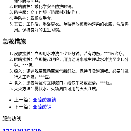
佩带防毒面具。
眼睛防护：戴化学安全防护眼镜。
防护服：穿工作服（防腐材料制作）。
手防护：戴橡皮手套。
其它：工作后，淋浴更衣。单独存放被毒物污染的衣服，洗后再
用。保持良好的卫生习惯。
急救措施
皮肤接触：立即用水冲洗至少15分钟。若有灼伤，***医治疗。
眼睛接触：立即提起眼睑，用流动清水或生理盐水冲洗至少15分
钟。***医。
吸入：迅速脱离现场至空气新鲜处。保持呼吸道通畅。必要时进
行人工呼吸。***医。
食入：患者清醒时立即漱口，给饮牛奶或蛋清。***医。
灭火方法：雾状水、火场周围可用的灭火介质。
上一篇：
亚硫酸氢钠
下一篇：
亚硫酸钠
服务热线