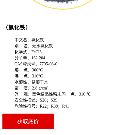
（氯化铁）
中文名：氯化铁
别 名：无水氯化铁
化学式：FeCl3
分子量：162.204
CAS登录号：7705-08-0
熔 点：306°C
沸 点：316°C
水溶性：易溶于水
密 度：2.8 g/cm³
外 观：黑色结晶性粉末闪 点：316 ℃
安全性描述：S26；S39
危险性符号：R22；R38；R41
获取底价