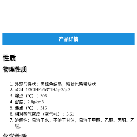
产品详情
性质
物理性质
外观与性状：黑棕色结晶，粉状也略带块状
nChI=1/3ClHFe/h3*1H/q+3/p-3
熔点（℃）：306
密度：2.8g/cm3
沸点（℃）：316
相对蒸气密度（空气=1）：5.61
溶解性：易溶于水，不溶于甘油，易溶于甲醇、乙醇、丙酮、乙
醚。