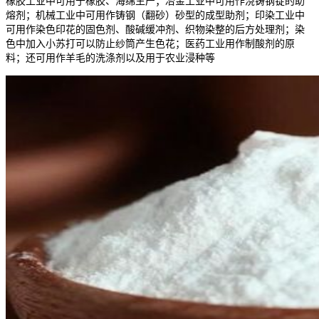
橡胶工业中可用于橡胶、海绵生产；冶金工业中可用作浇铸钢锭的助
熔剂；机械工业中可用作铸钢（翻砂）砂型的成型助剂；印染工业中
可用作染色印花的固色剂、酸碱缓冲剂、织物染整的后方处理剂；染
色中加入小苏打可以防止纱筒产生色花；医药工业用作制酸剂的原
料；还可用作羊毛的洗涤剂以及用于农业浸种等