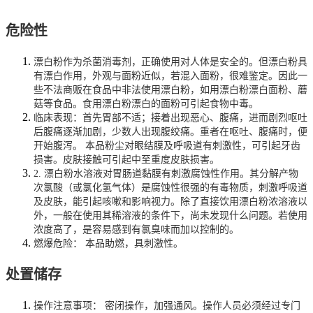
危险性
漂白粉作为杀菌消毒剂，正确使用对人体是安全的。但漂白粉具
有漂白作用，外观与面粉近似，若混入面粉，很难鉴定。因此一
些不法商贩在食品中非法使用漂白粉，如用漂白粉漂白面粉、蘑
菇等食品。食用漂白粉漂白的面粉可引起食物中毒。
临床表现：首先胃部不适；接着出现恶心、腹痛，进而剧烈呕吐
后腹痛逐渐加剧，少数人出现腹绞痛。重者在呕吐、腹痛时，便
开始腹泻。 本品粉尘对眼结膜及呼吸道有刺激性，可引起牙齿
损害。皮肤接触可引起中至重度皮肤损害。
2. 漂白粉水溶液对胃肠道黏膜有刺激腐蚀性作用。其分解产物
次氯酸（或氯化氢气体）是腐蚀性很强的有毒物质，刺激呼吸道
及皮肤，能引起咳嗽和影响视力。除了直接饮用漂白粉浓溶液以
外，一般在使用其稀溶液的条件下，尚未发现什么问题。若使用
浓度高了，是容易感到有氯臭味而加以控制的。
燃爆危险： 本品助燃，具刺激性。
处置储存
操作注意事项： 密闭操作，加强通风。操作人员必须经过专门