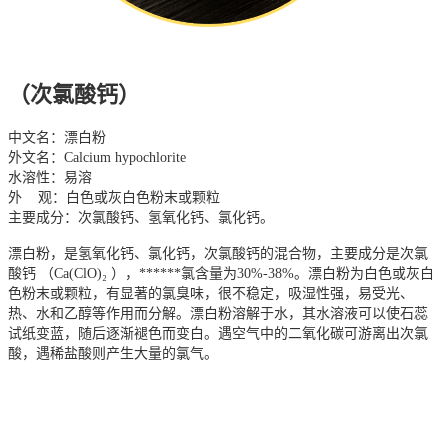
（次氯酸钙）
中文名：漂白粉
外文名：Calcium hypochlorite
水溶性：易溶
外 观：白色或灰白色粉末或颗粒
主要成分：次氯酸钙、氢氧化钙、氯化钙。
漂白粉，是氢氧化钙、氯化钙，次氯酸钙的混合物，主要成分是次氯
酸钙 （Ca(ClO)₂ ），******氯含量为30%-38%。漂白粉为白色或灰白
色粉末或颗粒，有显著的氯臭味，很不稳定，吸湿性强，易受光、
热、水和乙醇等作用而分解。漂白粉溶解于水，其水溶液可以使石蕊
试纸变蓝，随后逐渐褪色而变白。遇空气中的二氧化碳可游离出次氯
酸，遇稀盐酸则产生大量的氯气。