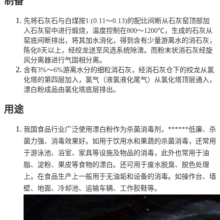
制备
先将石灰石与白煤按1:(0.11～0.13)的配比间断从石灰窑顶部加
入石灰窑中进行煅烧，温度控制在800～1200℃，生成的石灰从
窑底间断排出，将其加水消化，得到含有少量游离水的消石灰，
陈化8天以上，经绞龙送至风选系统除渣。而粉末状消石灰经旋
风分离器进行气固相分离。
含有3%～6%游离水分的细粒消石灰，经消石灰仓下的绞龙从氯
化塔的第四层加入，氯气（液氯液化尾气）从氯化塔顶层通入，
漂白粉成品由氯化塔底层排出。
用途
我国食品行业广泛使用漂白粉作为杀菌消毒剂，******低廉、杀
菌力强、消毒效果好。如用于饮用水和果蔬的杀菌消毒，还常用
于游泳池、浴室、家具等设施及物品的消毒，此外也常用于油
脂、淀粉、果皮等食物的漂白。还可用于废水脱臭、脱色处理
上。在食品生产上一般用于无油垢和设备的消毒。如操作台、墙
壁、地面、冷却池、运输车辆、工作胶鞋等。