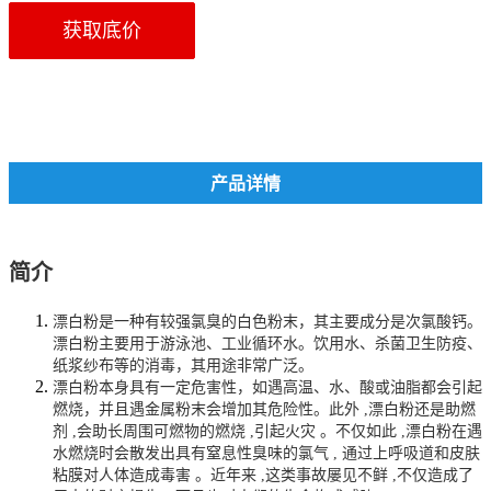
获取底价
产品详情
简介
漂白粉是一种有较强氯臭的白色粉末，其主要成分是次氯酸钙。
漂白粉主要用于游泳池、工业循环水。饮用水、杀菌卫生防疫、
纸浆纱布等的消毒，其用途非常广泛。
漂白粉本身具有一定危害性，如遇高温、水、酸或油脂都会引起
燃烧，并且遇金属粉末会增加其危险性。此外 ,漂白粉还是助燃
剂 ,会助长周围可燃物的燃烧 ,引起火灾 。不仅如此 ,漂白粉在遇
水燃烧时会散发出具有窒息性臭味的氯气 , 通过上呼吸道和皮肤
粘膜对人体造成毒害 。近年来 ,这类事故屡见不鲜 ,不仅造成了