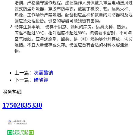
培训，严格遵守操作规程。建议操作人员佩戴头罩型电动送风过
滤式防尘呼吸器，穿胶布防毒衣，戴氯丁橡胶手套。远离火种、
热源，工作场所严禁吸烟。配备相应品种和数量的消防器材及泄
漏应急处理设备。倒空的容器可能残留有害物。
储存注意事项： 储存于阴凉、通风的库房。远离火种、热源。
库温不超过30℃，相对湿度不超过80%。包装要求密封，不可与
空气接触。应与还原剂、酸类、易（可）燃物等分开存放，切忌
混储。不宜大量储存或久存。储区应备有合适的材料收容泄漏
物。
上一篇：
次氯酸钠
下一篇：
碳酸钾
服务热线
17502835330